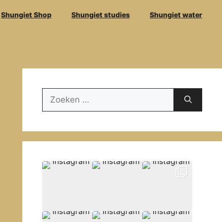
Shungiet Shop
Shungiet studies
Shungiet water
Zoek
naar: