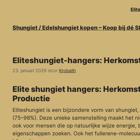
Ga
Elit
naar
de
inhoud
Shungiet / Edelshungiet kopen – Koop bij dé 
Eliteshungiet-hangers: Herkoms
23. januari 2026
door
Krobath
Elite shungiet hangers: Herkoms
Productie
Eliteshungiet is een bijzondere vorm van shungiet,
(75–98%). Deze unieke samenstelling maakt het nie
ook voor mensen die op natuurlijke wijze energie,
eigenschappen zoeken. Ook het fullerene-molecuul