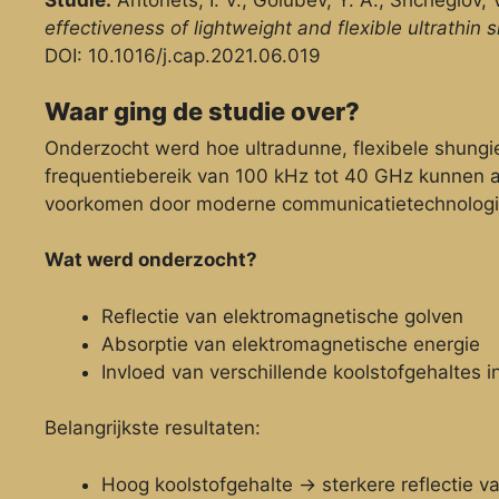
Studie:
Antonets, I. V.; Golubev, Y. A.; Shcheglov, V
effectiveness of lightweight and flexible ultrathin 
DOI: 10.1016/j.cap.2021.06.019
Waar ging de studie over?
Onderzocht werd hoe ultradunne, flexibele shungie
frequentiebereik van 100 kHz tot 40 GHz kunnen a
voorkomen door moderne communicatietechnologi
Wat werd onderzocht?
Reflectie van elektromagnetische golven
Absorptie van elektromagnetische energie
Invloed van verschillende koolstofgehaltes i
Belangrijkste resultaten:
Hoog koolstofgehalte → sterkere reflectie v