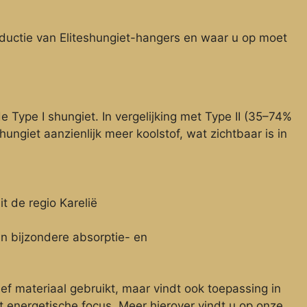
 productie van Eliteshungiet-hangers en waar u op moet
 Type I shungiet. In vergelijking met Type II (35–74%
hungiet aanzienlijk meer koolstof, wat zichtbaar is in
it de regio Karelië
n bijzondere absorptie- en
ief materiaal gebruikt, maar vindt ook toepassing in
t energetische focus. Meer hierover vindt u op onze