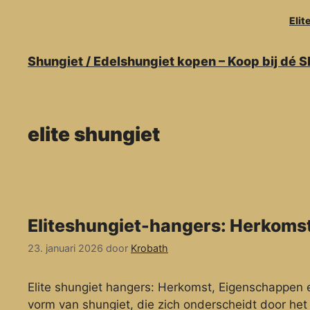
Ga
Elit
naar
de
inhoud
Shungiet / Edelshungiet kopen – Koop bij dé 
elite shungiet
Eliteshungiet-hangers: Herkoms
23. januari 2026
door
Krobath
Elite shungiet hangers: Herkomst, Eigenschappen e
vorm van shungiet, die zich onderscheidt door he