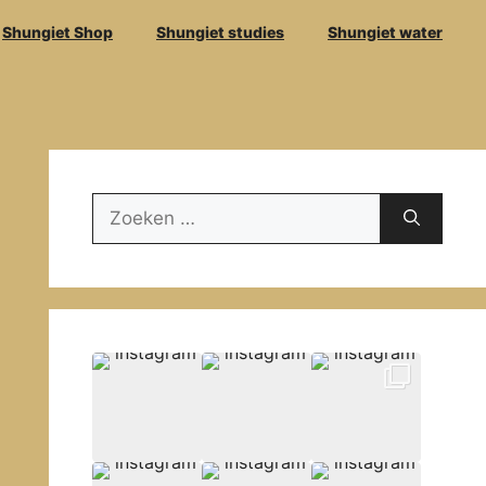
Shungiet Shop
Shungiet studies
Shungiet water
Zoek
naar: