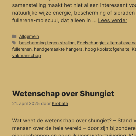
samenstelling maakt het niet alleen interessant v
natuurlijke wijze energie, bescherming of sierad
fullerene-molecuul, dat alleen in …
Lees verder
Categorieën
Allgemein
Tags
bescherming tegen straling
,
Edelschungiet alternatieve 
fullerenen
,
handgemaakte hangers
,
hoog koolstofgehalte
,
Ka
vakmanschap
Wetenschap over Shungiet
21. april 2025
door
Krobath
Wat weet de wetenschap over shungiet? – Stand va
mensen over de hele wereld – door zijn bijzonde
eigenschappen en gebruik voor waterzuivering. Ma