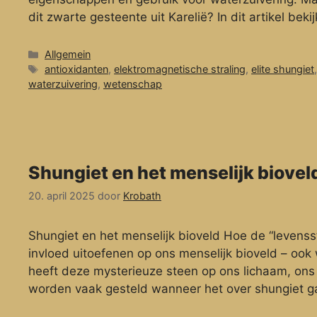
dit zwarte gesteente uit Karelië? In dit artikel be
Categorieën
Allgemein
Tags
antioxidanten
,
elektromagnetische straling
,
elite shungiet
waterzuivering
,
wetenschap
Shungiet en het menselijk biovel
20. april 2025
door
Krobath
Shungiet en het menselijk bioveld Hoe de “levenss
invloed uitoefenen op ons menselijk bioveld – ook
heeft deze mysterieuze steen op ons lichaam, ons 
worden vaak gesteld wanneer het over shungiet gaa