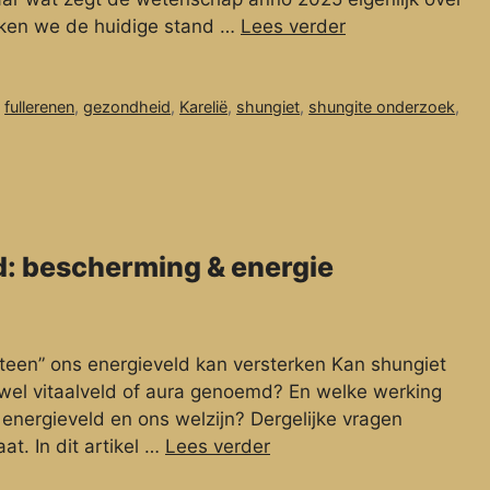
kijken we de huidige stand …
Lees verder
,
fullerenen
,
gezondheid
,
Karelië
,
shungiet
,
shungite onderzoek
,
d: bescherming & energie
teen” ons energieveld kan versterken Kan shungiet
 wel vitaalveld of aura genoemd? En welke werking
energieveld en ons welzijn? Dergelijke vragen
t. In dit artikel …
Lees verder