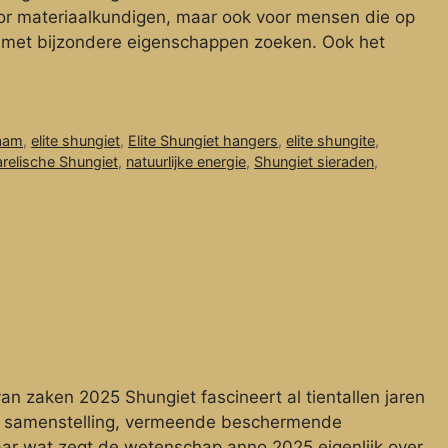
oor materiaalkundigen, maar ook voor mensen die op
en met bijzondere eigenschappen zoeken. Ook het
naam
,
elite shungiet
,
Elite Shungiet hangers
,
elite shungite
,
relische Shungiet
,
natuurlijke energie
,
Shungiet sieraden
,
n zaken 2025 Shungiet fascineert al tientallen jaren
re samenstelling, vermeende beschermende
ar wat zegt de wetenschap anno 2025 eigenlijk over