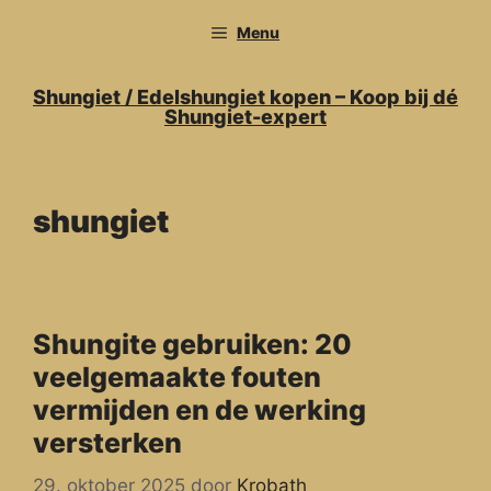
Ga
Menu
naar
de
inhoud
Shungiet / Edelshungiet kopen – Koop bij dé
Shungiet-expert
shungiet
Shungite gebruiken: 20
veelgemaakte fouten
vermijden en de werking
versterken
29. oktober 2025
door
Krobath