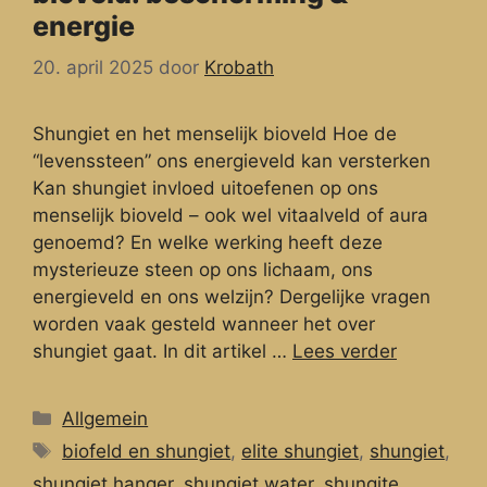
energie
20. april 2025
door
Krobath
Shungiet en het menselijk bioveld Hoe de
“levenssteen” ons energieveld kan versterken
Kan shungiet invloed uitoefenen op ons
menselijk bioveld – ook wel vitaalveld of aura
genoemd? En welke werking heeft deze
mysterieuze steen op ons lichaam, ons
energieveld en ons welzijn? Dergelijke vragen
worden vaak gesteld wanneer het over
shungiet gaat. In dit artikel …
Lees verder
Categorieën
Allgemein
Tags
biofeld en shungiet
,
elite shungiet
,
shungiet
,
shungiet hanger
,
shungiet water
,
shungite
,