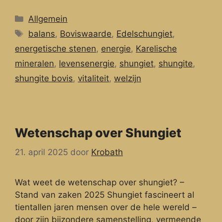
Categorieën
Allgemein
Tags
balans
,
Boviswaarde
,
Edelschungiet
,
energetische stenen
,
energie
,
Karelische
mineralen
,
levensenergie
,
shungiet
,
shungite
,
shungite bovis
,
vitaliteit
,
welzijn
Wetenschap over Shungiet
21. april 2025
door
Krobath
Wat weet de wetenschap over shungiet? –
Stand van zaken 2025 Shungiet fascineert al
tientallen jaren mensen over de hele wereld –
door zijn bijzondere samenstelling, vermeende