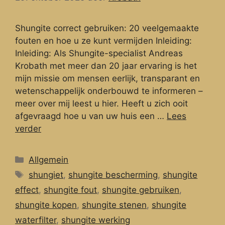
Shungite correct gebruiken: 20 veelgemaakte
fouten en hoe u ze kunt vermijden Inleiding:
Inleiding: Als Shungite-specialist Andreas
Krobath met meer dan 20 jaar ervaring is het
mijn missie om mensen eerlijk, transparant en
wetenschappelijk onderbouwd te informeren –
meer over mij leest u hier. Heeft u zich ooit
afgevraagd hoe u van uw huis een …
Lees
verder
Categorieën
Allgemein
Tags
shungiet
,
shungite bescherming
,
shungite
effect
,
shungite fout
,
shungite gebruiken
,
shungite kopen
,
shungite stenen
,
shungite
waterfilter
,
shungite werking