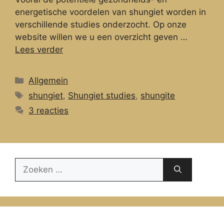
energetische voordelen van shungiet worden in
verschillende studies onderzocht. Op onze
website willen we u een overzicht geven …
Lees verder
Categorieën
Allgemein
Tags
shungiet
,
Shungiet studies
,
shungite
3 reacties
Zoek
naar: