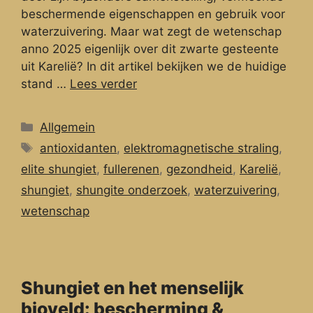
beschermende eigenschappen en gebruik voor
waterzuivering. Maar wat zegt de wetenschap
anno 2025 eigenlijk over dit zwarte gesteente
uit Karelië? In dit artikel bekijken we de huidige
stand …
Lees verder
Categorieën
Allgemein
Tags
antioxidanten
,
elektromagnetische straling
,
elite shungiet
,
fullerenen
,
gezondheid
,
Karelië
,
shungiet
,
shungite onderzoek
,
waterzuivering
,
wetenschap
Shungiet en het menselijk
bioveld: bescherming &