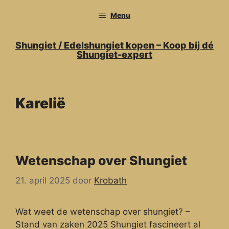
Ga
Menu
naar
de
inhoud
Shungiet / Edelshungiet kopen – Koop bij dé
Shungiet-expert
Karelië
Wetenschap over Shungiet
21. april 2025
door
Krobath
Wat weet de wetenschap over shungiet? –
Stand van zaken 2025 Shungiet fascineert al