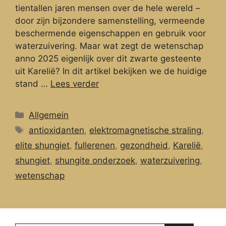
tientallen jaren mensen over de hele wereld –
door zijn bijzondere samenstelling, vermeende
beschermende eigenschappen en gebruik voor
waterzuivering. Maar wat zegt de wetenschap
anno 2025 eigenlijk over dit zwarte gesteente
uit Karelië? In dit artikel bekijken we de huidige
stand …
Lees verder
Categorieën
Allgemein
Tags
antioxidanten
,
elektromagnetische straling
,
elite shungiet
,
fullerenen
,
gezondheid
,
Karelië
,
shungiet
,
shungite onderzoek
,
waterzuivering
,
wetenschap